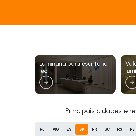
Luminaria para escritório
Val
led
lum
Principais cidades e r
RJ
MG
ES
SP
PR
SC
RS
PE