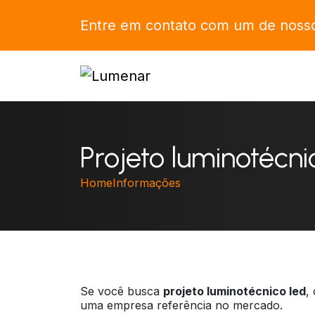
Entre em contato com um de nossos
Projeto luminotécni
Home
Informações
Projeto luminotécnico le
Se você busca
projeto luminotécnico led
,
uma empresa referência no mercado.