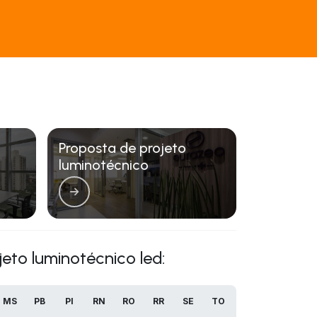
o
Proposta de projeto
luminotécnico
jeto luminotécnico led:
MS
PB
PI
RN
RO
RR
SE
TO