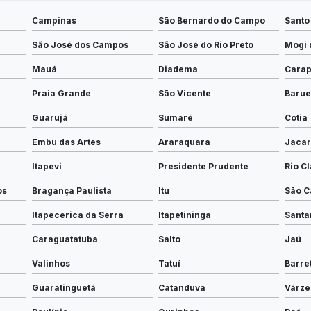
Campinas
São Bernardo do Campo
Santo
São José dos Campos
São José do Rio Preto
Mogi 
Mauá
Diadema
Carap
Praia Grande
São Vicente
Barue
Guarujá
Sumaré
Cotia
Embu das Artes
Araraquara
Jacar
Itapevi
Presidente Prudente
Rio C
os
Bragança Paulista
Itu
São C
Itapecerica da Serra
Itapetininga
Santa
Caraguatatuba
Salto
Jaú
Valinhos
Tatuí
Barre
Guaratinguetá
Catanduva
Várze