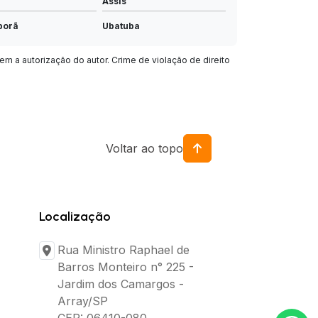
Assis
porã
Ubatuba
va
Arujá
em a autorização do autor. Crime de violação de direito
 Limpo Paulista
Vinhedo
sununga
Itapira
ro
Mococa
Voltar ao topo
Mirassol
ga
Registro
Feliz
Olímpia
Localização
osé do Rio Pardo
Louveira
Rua Ministro Raphael de
nque
Jales
Barros Monteiro n° 225 -
 Cruz do Rio Pardo
Capão Bonito
Jardim dos Camargos -
é
Array/SP
Rio Grande da Serra
CEP: 06410-080