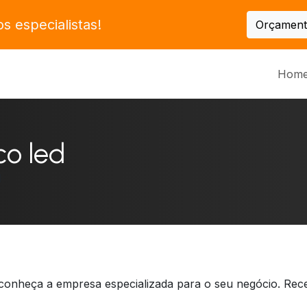
 especialistas!
Orçament
Hom
co led
d
 conheça a empresa especializada para o seu negócio. Re