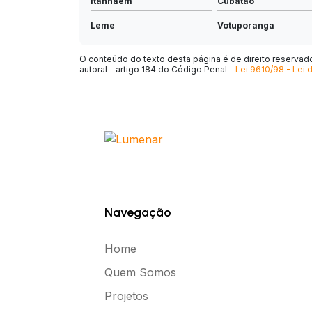
Itanhaém
Cubatão
Leme
Votuporanga
Avaré
Cajamar
O conteúdo do texto desta página é de direito reservado.
autoral – artigo 184 do Código Penal –
Lei 9610/98 - Lei d
Lorena
São Sebastião
Bebedouro
Ibiúna
Jaboticabal
Fernandópolis
Embu-Guaçu
Lençóis Paulista
Nova Odessa
Mongaguá
Andradina
Cosmópolis
Navegação
Santa Isabel
Piedade
Artur Nogueira
Tremembé
Home
São Joaquim da Barra
Monte Alto
Quem Somos
Dracena
Jardinópolis
Projetos