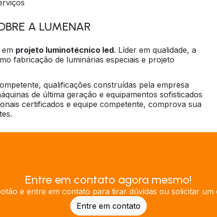
erviços
OBRE A LUMENAR
r em
projeto luminotécnico led
. Líder em qualidade, a
o fabricação de luminárias especiais e projeto
competente, qualificações construídas pela empresa
máquinas de última geração e equipamentos sofisticados
onais certificados e equipe competente, comprova sua
tes.
Entre em contato agora mesmo!
botão e entre em contato para tirar dúvidas ou solicitar um
Entre em contato