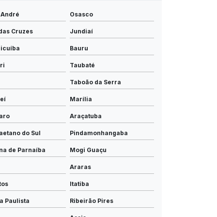
 André
Osasco
das Cruzes
Jundiaí
icuíba
Bauru
ri
Taubaté
Taboão da Serra
eí
Marília
laro
Araçatuba
aetano do Sul
Pindamonhangaba
na de Parnaíba
Mogi Guaçu
Araras
tos
Itatiba
a Paulista
Ribeirão Pires