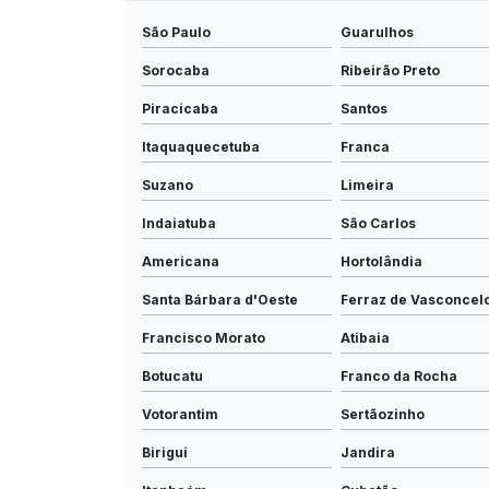
São Paulo
Guarulhos
Sorocaba
Ribeirão Preto
Piracicaba
Santos
Itaquaquecetuba
Franca
Suzano
Limeira
Indaiatuba
São Carlos
Americana
Hortolândia
Santa Bárbara d'Oeste
Ferraz de Vasconcel
Francisco Morato
Atibaia
Botucatu
Franco da Rocha
Votorantim
Sertãozinho
Birigui
Jandira