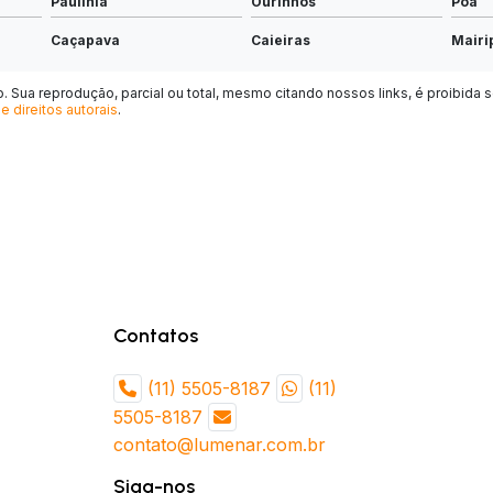
Paulínia
Ourinhos
Poá
Caçapava
Caieiras
Mairi
Mogi Mirim
São João da Boa Vista
Itape
 Sua reprodução, parcial ou total, mesmo citando nossos links, é proibida s
e direitos autorais
.
São Roque
Matão
Campo
Cruzeiro
Lins
Piras
Itupeva
Peruíbe
Ampa
Monte Mor
Bertioga
Tupã
Penápolis
Boituva
Ibitin
Jaguariúna
Batatais
Porto 
Contatos
Porto Ferreira
Taquaritinga
São J
(11) 5505-8187
(11)
Vargem Grande Paulista
Capivari
Mairi
5505-8187
Cabreúva
Campos do Jordão
Santa
contato@lumenar.com.br
Pederneiras
Cerquilho
Itarar
Siga-nos