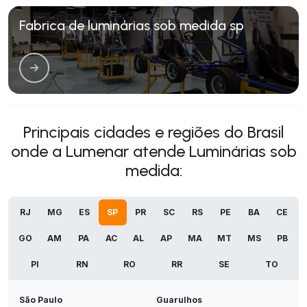
Fabrica de luminárias sob medida sp
Principais cidades e regiões do Brasil
onde a Lumenar atende Luminárias sob
medida:
RJ
MG
ES
SP
PR
SC
RS
PE
BA
CE
GO
AM
PA
AC
AL
AP
MA
MT
MS
PB
PI
RN
RO
RR
SE
TO
São Paulo
Guarulhos