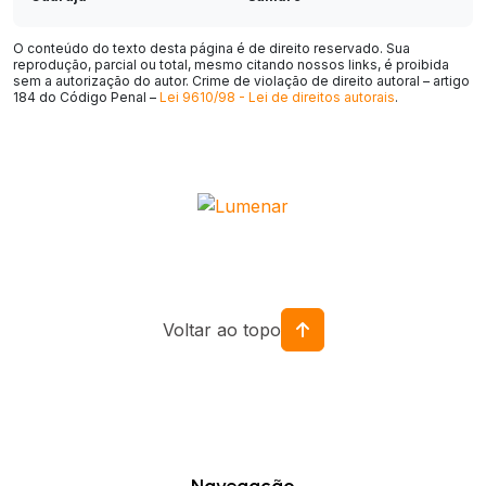
Cotia
Taboão da Serra
O conteúdo do texto desta página é de direito reservado. Sua
reprodução, parcial ou total, mesmo citando nossos links, é proibida
Indaiatuba
São Carlos
sem a autorização do autor. Crime de violação de direito autoral – artigo
184 do Código Penal –
Lei 9610/98 - Lei de direitos autorais
.
Embu das Artes
Araraquara
Jacareí
Marília
Americana
Hortolândia
Itapevi
Presidente Prudente
Rio Claro
Araçatuba
Santa Bárbara d'Oeste
Ferraz de Vasconcelos
Voltar ao topo
Bragança Paulista
Itu
São Caetano do Sul
Pindamonhangaba
Francisco Morato
Atibaia
Itapecerica da Serra
Itapetininga