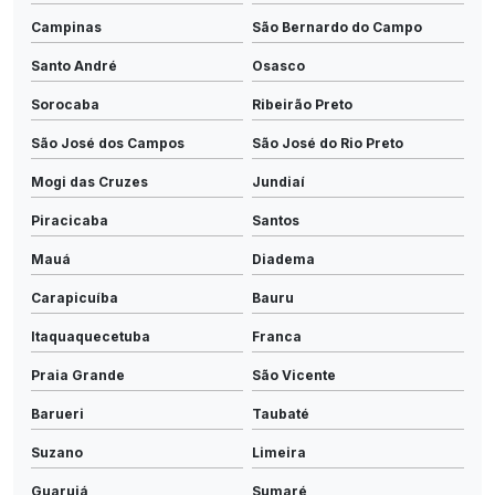
Campinas
São Bernardo do Campo
Santo André
Osasco
Sorocaba
Ribeirão Preto
São José dos Campos
São José do Rio Preto
Mogi das Cruzes
Jundiaí
Piracicaba
Santos
Mauá
Diadema
Carapicuíba
Bauru
Itaquaquecetuba
Franca
Praia Grande
São Vicente
Barueri
Taubaté
Suzano
Limeira
Guarujá
Sumaré