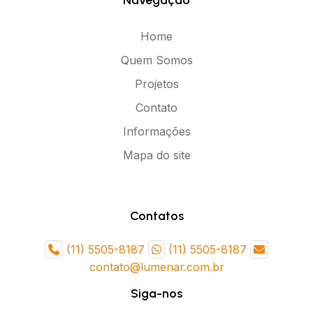
Navegação
Santana de Parnaíba
Mogi Guaçu
Botucatu
Franco da Rocha
Home
Caraguatatuba
Salto
Quem Somos
Jaú
Araras
Projetos
Votorantim
Sertãozinho
Contato
Valinhos
Tatuí
Informações
Barretos
Itatiba
Mapa do site
Birigui
Jandira
Guaratinguetá
Catanduva
Contatos
Várzea Paulista
Ribeirão Pires
Itanhaém
Cubatão
(11) 5505-8187
(11) 5505-8187
contato@lumenar.com.br
Paulínia
Ourinhos
Siga-nos
Poá
Assis