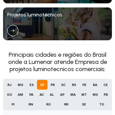
Projetos luminotécnicos
Principais cidades e regiões do Brasil
onde a Lumenar atende Empresa de
projetos luminotecnicos comerciais:
RJ
MG
ES
SP
PR
SC
RS
PE
BA
CE
GO
AM
PA
AC
AL
AP
MA
MT
MS
PB
PI
RN
RO
RR
SE
TO