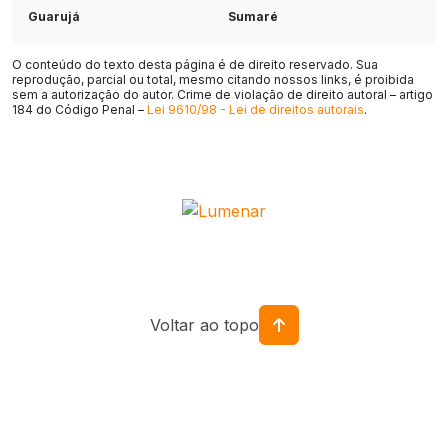
Guarujá
Sumaré
Cotia
Taboão da Serra
O conteúdo do texto desta página é de direito reservado. Sua
reprodução, parcial ou total, mesmo citando nossos links, é proibida
Indaiatuba
São Carlos
sem a autorização do autor. Crime de violação de direito autoral – artigo
184 do Código Penal –
Lei 9610/98 - Lei de direitos autorais
.
Embu das Artes
Araraquara
Jacareí
Marília
Americana
Hortolândia
Itapevi
Presidente Prudente
Rio Claro
Araçatuba
Santa Bárbara d'Oeste
Ferraz de Vasconcelos
Voltar ao topo
Bragança Paulista
Itu
São Caetano do Sul
Pindamonhangaba
Francisco Morato
Atibaia
Itapecerica da Serra
Itapetininga