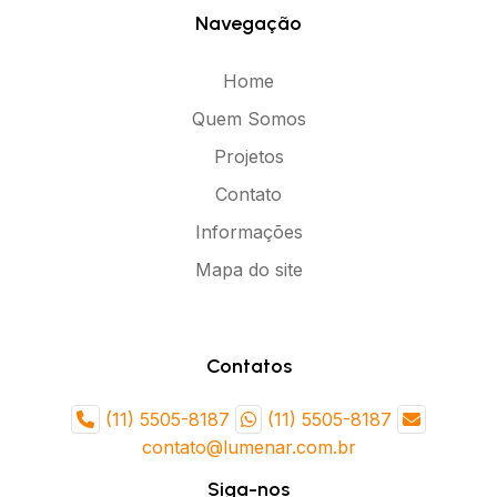
Navegação
Santana de Parnaíba
Mogi Guaçu
Botucatu
Franco da Rocha
Home
Caraguatatuba
Salto
Quem Somos
Jaú
Araras
Projetos
Votorantim
Sertãozinho
Contato
Valinhos
Tatuí
Informações
Barretos
Itatiba
Mapa do site
Birigui
Jandira
Guaratinguetá
Catanduva
Contatos
Várzea Paulista
Ribeirão Pires
Itanhaém
Cubatão
(11) 5505-8187
(11) 5505-8187
contato@lumenar.com.br
Paulínia
Ourinhos
Siga-nos
Poá
Assis