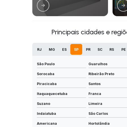
Principais cidades e regi
RJ
MG
ES
SP
PR
SC
RS
PE
São Paulo
Guarulhos
Sorocaba
Ribeirão Preto
Piracicaba
Santos
Itaquaquecetuba
Franca
Suzano
Limeira
Indaiatuba
São Carlos
Americana
Hortolândia