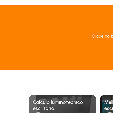
Clique no 
Calculo luminotecnico
Mel
escritorio
escr