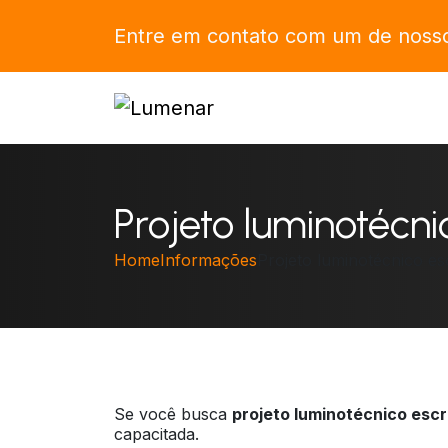
Entre em contato com um de nossos
Projeto luminotécnic
Home
Informações
Projeto luminotécnico esc
Se você busca
projeto luminotécnico escr
capacitada.