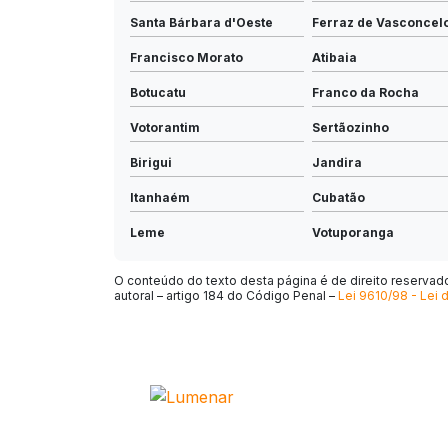
Santa Bárbara d'Oeste
Ferraz de Vasconcel
Francisco Morato
Atibaia
Botucatu
Franco da Rocha
Votorantim
Sertãozinho
Birigui
Jandira
Itanhaém
Cubatão
Leme
Votuporanga
Avaré
Cajamar
O conteúdo do texto desta página é de direito reservado.
autoral – artigo 184 do Código Penal –
Lei 9610/98 - Lei d
Lorena
São Sebastião
Bebedouro
Ibiúna
Jaboticabal
Fernandópolis
Embu-Guaçu
Lençóis Paulista
Nova Odessa
Mongaguá