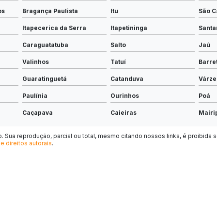
os
Bragança Paulista
Itu
São C
Itapecerica da Serra
Itapetininga
Santa
Caraguatatuba
Salto
Jaú
Valinhos
Tatuí
Barre
Guaratinguetá
Catanduva
Várze
Paulínia
Ourinhos
Poá
Caçapava
Caieiras
Mairi
Mogi Mirim
São João da Boa Vista
Itape
 Sua reprodução, parcial ou total, mesmo citando nossos links, é proibida s
e direitos autorais
.
São Roque
Matão
Campo
Cruzeiro
Lins
Piras
Itupeva
Peruíbe
Ampa
Monte Mor
Bertioga
Tupã
Penápolis
Boituva
Ibitin