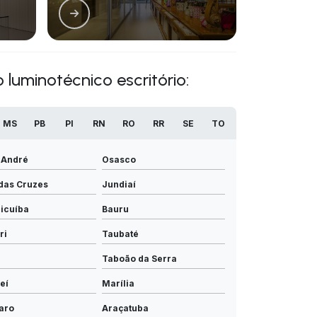
 luminotécnico escritório:
MS
PB
PI
RN
RO
RR
SE
TO
 André
Osasco
das Cruzes
Jundiaí
icuíba
Bauru
ri
Taubaté
Taboão da Serra
eí
Marília
laro
Araçatuba