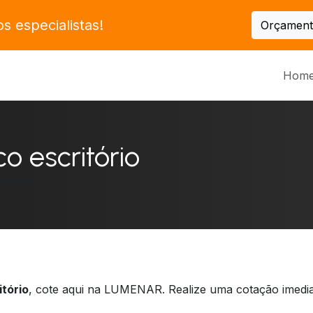
 especialistas!
Orçament
Hom
o escritório
ritório
itório
, cote aqui na LUMENAR. Realize uma cotação imed