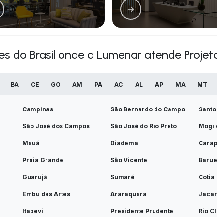
ões do Brasil onde a Lumenar atende Projeto
BA
CE
GO
AM
PA
AC
AL
AP
MA
MT
Campinas
São Bernardo do Campo
Santo
São José dos Campos
São José do Rio Preto
Mogi 
Mauá
Diadema
Carap
Praia Grande
São Vicente
Barue
Guarujá
Sumaré
Cotia
Embu das Artes
Araraquara
Jacar
Itapevi
Presidente Prudente
Rio C