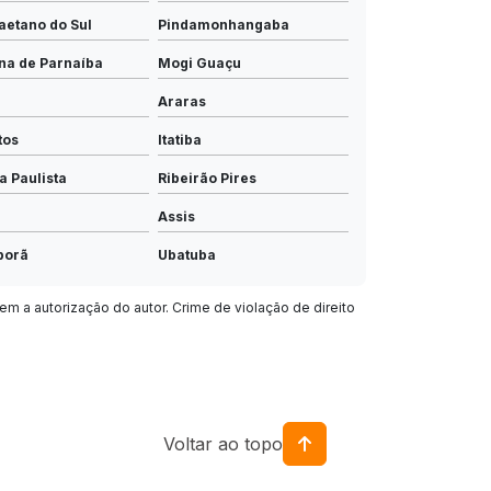
aetano do Sul
Pindamonhangaba
na de Parnaíba
Mogi Guaçu
Araras
tos
Itatiba
a Paulista
Ribeirão Pires
Assis
porã
Ubatuba
va
Arujá
em a autorização do autor. Crime de violação de direito
 Limpo Paulista
Vinhedo
sununga
Itapira
ro
Mococa
Voltar ao topo
Mirassol
ga
Registro