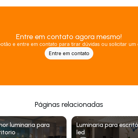
Entre em contato agora mesmo!
botão e entre em contato para tirar dúvidas ou solicitar um
Entre em contato
Páginas relacionadas
hor luminaria para
Luminaria para escritó
itorio
led