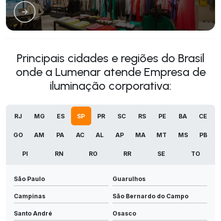
Principais cidades e regiões do Brasil
onde a Lumenar atende Empresa de
iluminação corporativa:
RJ
MG
ES
SP
PR
SC
RS
PE
BA
CE
GO
AM
PA
AC
AL
AP
MA
MT
MS
PB
PI
RN
RO
RR
SE
TO
São Paulo
Guarulhos
Campinas
São Bernardo do Campo
Santo André
Osasco