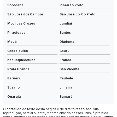
Sorocaba
Ribeirão Preto
São José dos Campos
São José do Rio Preto
Mogi das Cruzes
Jundiaí
Piracicaba
Santos
Mauá
Diadema
Carapicuíba
Bauru
Itaquaquecetuba
Franca
Praia Grande
São Vicente
Barueri
Taubaté
Suzano
Limeira
Guarujá
Sumaré
Cotia
Taboão da Serra
O conteúdo do texto desta página é de direito reservado. Sua
reprodução, parcial ou total, mesmo citando nossos links, é proibida
Indaiatuba
São Carlos
sem a autorização do autor. Crime de violação de direito autoral – artigo