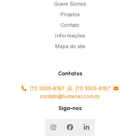
Quem Somos
Jaú
Araras
Projetos
Votorantim
Sertãozinho
Contato
Valinhos
Tatuí
Informações
Barretos
Itatiba
Mapa do site
Birigui
Jandira
Guaratinguetá
Catanduva
Contatos
Várzea Paulista
Ribeirão Pires
Itanhaém
Cubatão
(11) 5505-8187
(11) 5505-8187
contato@lumenar.com.br
Paulínia
Ourinhos
Siga-nos
Poá
Assis
Leme
Votuporanga
Caçapava
Caieiras